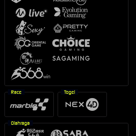
Race
Togel
Olahraga