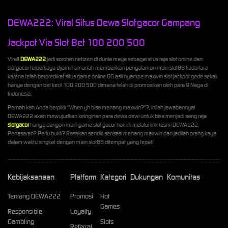
DEWA222: Viral Situs Dewa Slotgacor Gampang
Jackpot Via Slot Bet 100 200 500
Viral!
DEWA222
jadi sorotan netizen di dunia maya sebagai situs raja slot online dan
slotgacor terpercaya dijamin amanah memberikan pengalaman main slot88 tiada tara
karena telah berpredikat situs game online GG asli nyampe maxwin slot jackpot gede sekali
hanya dengan bet kecil 100 200 500 dimana telah di promosikan oleh para 9 Naga di
Indonesia.
Pernah kah Anda berpikir "When yh bisa menang maxwin?"?, inilah jawabannya!
DEWA222 akan mewujudkan keinginan para dewa dewi untuk bisa menjadi sang raja
slotgacor
hanya dengan main game slot gacor hari ini melalui link resmi DEWA222.
Penasaran? Perlu bukti? Rasakan sendiri sensasi menang maxwin dan jadilah orang kaya
dalam waktu singkat dengan main slot88 ditempat yang tepat!
Kebijaksanaan
Platform
Kategori
Dukungan
Komunitas
Tentang DEWA222
Promosi
Hot
Games
Responsible
Loyalty
Gambling
Slots
Referral