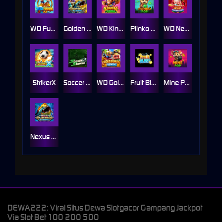
WD FuWa Fishing
Golden Tyrant Fishing
WD King Kong Fishing
Plinko Pop
WD Nezha Fishing Legend
StrikerX
Soccer Striker
WD Gold Blast Fishing
Fruit Blast
Mine Pop
Nexus Golden Tyrant
DEWA222: Viral Situs Dewa Slotgacor Gampang Jackpot
Via Slot Bet 100 200 500