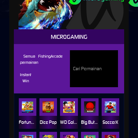
MICROGAMING
Semua
Fishing
Arcade
permainan
Instant
Win
Fortune Fishing
Dice Pop
WD Golden Fuwa Fishing
Big Button Bash
SoccerX