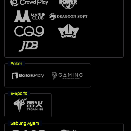
Poker
E-Sports
Sabung Ayam