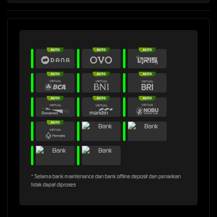
* Selama bank maintenance dan bank offline deposit dan penarikan
tidak dapat diproses