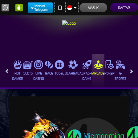
Main di
MASUK
DAFTAR
Telegram
HOT
SLOTS
LIVE
RACE
TOGEL
OLAHRAGA
CRASH
ARCADE
POKER
E-
SABUN
GAMES
CASINO
GAME
SPORTS
AYAM